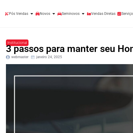
Pós Vendas
Novos
Seminovos
Vendas Diretas
Serviço
Institucional
3 passos para manter seu Ho
webmaster
janeiro 24, 2025