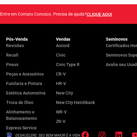
Entre em Contato Conosco. Precisa de ajuda?
CLIQUE AQUI
Pós-Venda
Vendas
Seminovos
Revisões
Accord
Certificados Ho
Recall
Civic
Seminovos Sup
Pneus
Civic Type R
Avalie seu Usa
Peças e Acessórios
CR-V
Funilaria e Pintura
HR-V
Estética Automotiva
New City
Troca de Óleo
New City Hatchback
Alinhamento e
WR-V
Balanceamento
ZR-V
Express Service