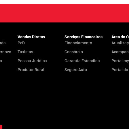
Vendas Diretas
Serviços Financeiros
Área do C
nda
PcD
Financiamento
Atualizaç
ernovo
Taxistas
Consórcio
Acompanh
do
Pessoa Jurídica
Garantia Estendida
Portal m
Produtor Rural
Seguro Auto
Portal do