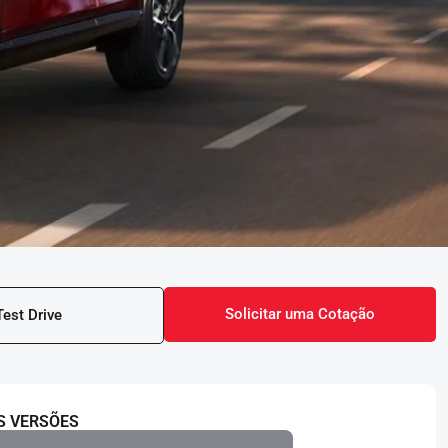
Solicitar uma Cotação
Test Drive
S VERSÕES