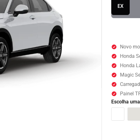
EX
Novo mot
Honda Se
Honda La
Magic Se
Carregad
Painel TF
Escolha uma