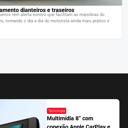
amento dianteiros e traseiros
aseiros têm alerta sonoro que facilitam as manobras do
s, tornando o dia a dia do motorista ainda mais prático e
Tecnologia
Multimídia 8” com
conexão Apple CarPlay e