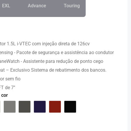
EXL
Advance
Touring
or 1.5L i-VTEC com injeção direta de 126cv
nsing - Pacote de segurança e assistência ao condutor
neWatch - Assistente para redução de ponto cego
at – Exclusivo Sistema de rebatimento dos bancos.
or sem fio
T de 7''
 cor