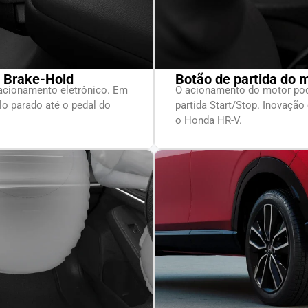
o Brake-Hold
Botão de partida do m
acionamento eletrônico. Em
O acionamento do motor pode
lo parado até o pedal do
partida Start/Stop. Inovação
o Honda HR-V.