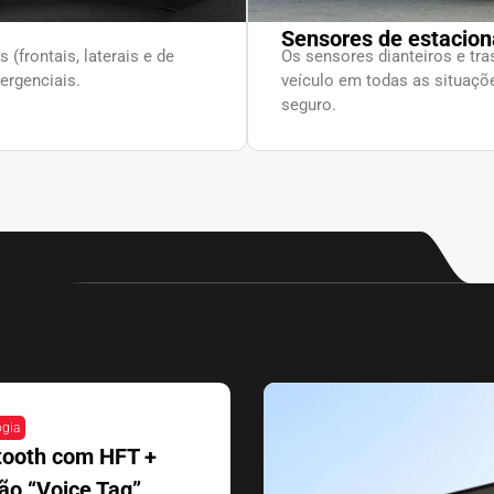
Sensores de estacion
(frontais, laterais e de
Os sensores dianteiros e tr
ergenciais.
veículo em todas as situaçõe
seguro.
ogia
tooth com HFT +
ão “Voice Tag”