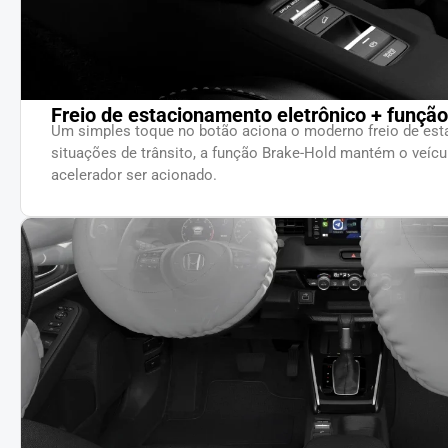
Freio de estacionamento eletrônico + funçã
Um simples toque no botão aciona o moderno freio de est
situações de trânsito, a função Brake-Hold mantém o veícu
acelerador ser acionado.