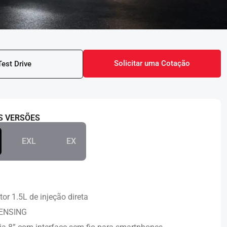
Solicitar uma Cotação
Test Drive
S VERSÕES
EXL
EX
or 1.5L de injeção direta
ENSING