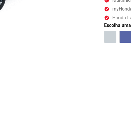
Multimíd
myHonda
Honda La
Escolha uma