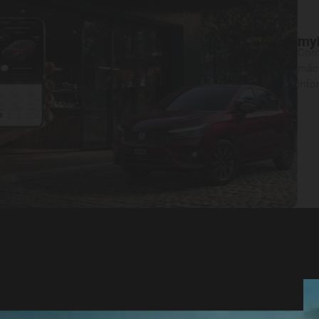
Tecnologia
myHonda Connect
Com o myHonda Connect, você tem mais se
mão. A conexão entre o aplicativo e o veíc
informações em tempo real.