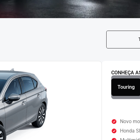
CONHEÇA A
Touring
Novo mot
Honda S