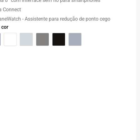
ia 8” com interface sem fio para smartphones
 Connect
neWatch - Assistente para redução de ponto cego
 cor