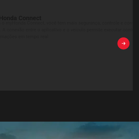
gurança, controle e conveniência na palma da
ulo permite executar controles remotos e obter