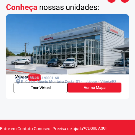
Conheça
nossas unidades:
Vitória
Matriz
CNPJ:01.958.931/0001-60
R. Carlos Alberto Monteiro Costa, 31 - Jabour - Vitória/ES
Ver no Mapa
Tour Virtual
Entre em Contato Conosco. Precisa de ajuda?
CLIQUE AQUI