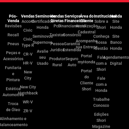
Pós-
Vendas
Seminovos
Vendas
Serviços
Área do
Institucional
Honda
Venda
Diretas
Financeiros
Cliente
Accord
Certificados
Sobre a
Site
Revisões
PcD
Financiamento
Atualização
Honda
Shori
Honda
Civic
Cadastral
Recall
Taxistas
Consórcio
Seminovos
Conheça
Site
Civic
Acompanhe
Supernovo
nossa
Banco
Pneus
Pessoa
Garantia
Type R
sua Entrega
Gestão
Honda
Jurídica
Estendida
Avalie
Peças e
CR-V
Portal
seu
Fale
Agendamento
Acessórios
Produtor
Seguro
myHonda
HR-V
Usado
com a
Digital
Rural
Auto
Funilaria
Shori
Portal
New
e
do
City
Fale
Pintura
Cliente
com a
New City
Estética
Shori
Honda
Hatchback
Automotiva
Trabalhe
WR-V
Troca
Conosco
de Óleo
ZR-V
Edições
Alinhamento e
Shori
Balanceamento
Magazine