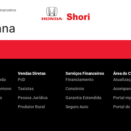
inanceiros
ana
Vendas Diretas
Serviços Financeiros
Área do C
nda
PcD
Financiamento
Atualizaç
ernovo
Taxistas
Consórcio
Acompanh
do
Pessoa Jurídica
Garantia Estendida
Portal m
Produtor Rural
Seguro Auto
Portal do