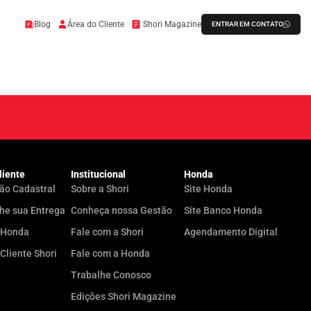
Blog
Área do Cliente
Shori Magazine
ENTRAR EM CONTATO
liente
Institucional
Honda
ão Cadastral
Sobre a Shori
Site Honda
e sua Entrega
Conheça nossa Gestão
Site Banco Honda
yHonda
Fale com a Shori
Agendamento Digital
 Cliente Shori
Fale com a Honda
Trabalhe Conosco
Edições Shori Magazine