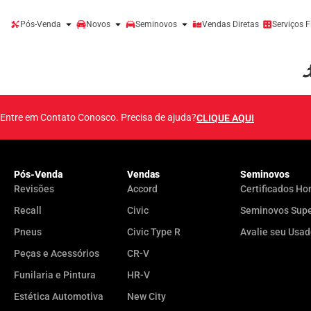
Pós-Venda
Novos
Seminovos
Vendas Diretas
Serviços F
Autor:
Lorenzo Pi
Entre em Contato Conosco. Precisa de ajuda?
CLIQUE AQUI
Pós-Venda
Vendas
Seminovos
Revisões
Accord
Certificados Ho
Recall
Civic
Seminovos Sup
Pneus
Civic Type R
Avalie seu Usa
Peças e Acessórios
CR-V
Funilaria e Pintura
HR-V
Estética Automotiva
New City