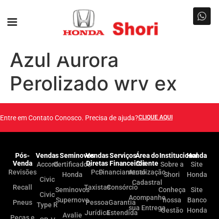
Azul Aurora
Perolizado wrv ex
Entre em Contato Conosco. Precisa de ajuda?
CLIQUE AQUI
Pós-
Vendas
Seminovos
Vendas
Serviços
Área do
Institucional
Honda
Venda
Diretas
Financeiros
Cliente
Accord
Certificados
Sobre a
Site
Revisões
PcD
Financiamento
Atualização
Honda
Shori
Honda
Civic
Cadastral
Recall
Taxistas
Consórcio
Seminovos
Conheça
Site
Civic
Acompanhe
Supernovo
nossa
Banco
Pneus
Pessoa
Garantia
Type R
sua Entrega
Gestão
Honda
Jurídica
Estendida
Avalie
Peças e