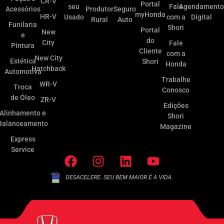
CR-V
Portal
seu
Fale
Agendamento
Acessórios
Produtor
Seguro
myHonda
HR-V
Usado
com a
Digital
Rural
Auto
Funilaria
Shori
Portal
New
e
do
City
Fale
Pintura
Cliente
com a
New City
Estética
Shori
Honda
Hatchback
Automotiva
Trabalhe
WR-V
Troca
Conosco
de Óleo
ZR-V
Edições
Alinhamento e
Shori
Balanceamento
Magazine
Express
Service