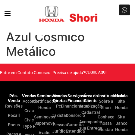
Azul Cósmico
Metálico
Entre em Contato Conosco. Precisa de ajuda?
CLIQUE AQUI
Pós-
Vendas
Seminovos
Vendas
Serviços
Área do
Institucional
Honda
Venda
Diretas
Financeiros
Cliente
Accord
Certificados
Sobre a
Site
Revisões
PcD
Financiamento
Atualização
Honda
Shori
Honda
Civic
Cadastral
Recall
Taxistas
Consórcio
Seminovos
Conheça
Site
Civic
Acompanhe
Supernovo
nossa
Banco
Pneus
Pessoa
Garantia
Type R
sua Entrega
Gestão
Honda
Jurídica
Estendida
Avalie
Peças e