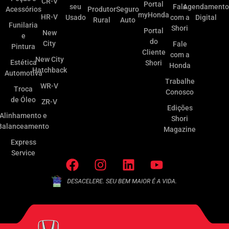
CR-V
Portal
seu
Fale
Agendamento
Acessórios
Produtor
Seguro
myHonda
HR-V
Usado
com a
Digital
Rural
Auto
Funilaria
Shori
Portal
New
e
do
City
Fale
Pintura
Cliente
com a
New City
Estética
Shori
Honda
Hatchback
Automotiva
Trabalhe
WR-V
Troca
Conosco
de Óleo
ZR-V
Edições
Alinhamento e
Shori
Balanceamento
Magazine
Express
Service