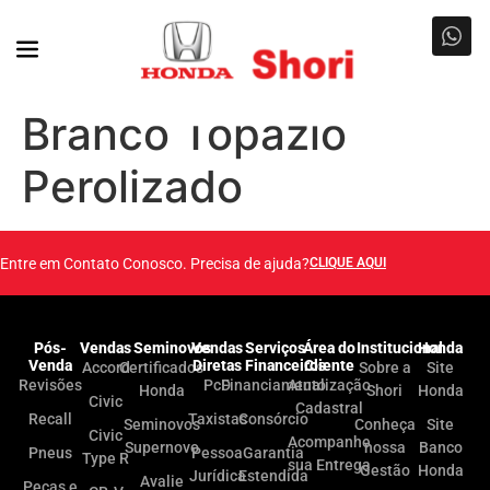
Branco Topázio
Perolizado
Entre em Contato Conosco. Precisa de ajuda?
CLIQUE AQUI
Pós-
Vendas
Seminovos
Vendas
Serviços
Área do
Institucional
Honda
Venda
Diretas
Financeiros
Cliente
Accord
Certificados
Sobre a
Site
Revisões
PcD
Financiamento
Atualização
Honda
Shori
Honda
Civic
Cadastral
Recall
Taxistas
Consórcio
Seminovos
Conheça
Site
Civic
Acompanhe
Supernovo
nossa
Banco
Pneus
Pessoa
Garantia
Type R
sua Entrega
Gestão
Honda
Jurídica
Estendida
Avalie
Peças e