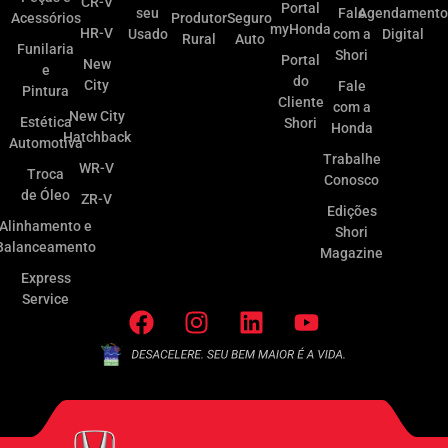
CR-V
Portal
seu
Fale
Agendamento
Acessórios
Produtor
Seguro
myHonda
HR-V
Usado
com a
Digital
Rural
Auto
Funilaria
Shori
Portal
New
e
do
City
Fale
Pintura
Cliente
com a
New City
Estética
Shori
Honda
Hatchback
Automotiva
Trabalhe
WR-V
Troca
Conosco
de Óleo
ZR-V
Edições
Alinhamento e
Shori
Balanceamento
Magazine
Express
Service