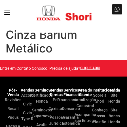
Cinza Barium
Metálico
Entre em Contato Conosco. Precisa de ajuda?
CLIQUE AQUI
Pós-
Vendas
Seminovos
Vendas
Serviços
Área do
Institucional
Honda
Venda
Diretas
Financeiros
Cliente
Accord
Certificados
Sobre a
Site
Revisões
PcD
Financiamento
Atualização
Honda
Shori
Honda
Civic
Cadastral
Recall
Taxistas
Consórcio
Seminovos
Conheça
Site
Civic
Acompanhe
Supernovo
nossa
Banco
Pneus
Pessoa
Garantia
Type R
sua Entrega
Gestão
Honda
Jurídica
Estendida
Avalie
Peças e