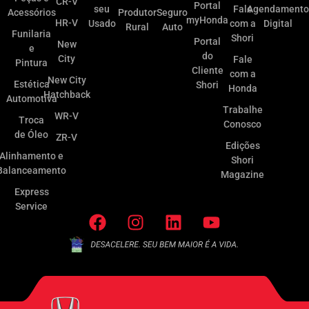
CR-V
Portal
seu
Fale
Agendamento
Acessórios
Produtor
Seguro
myHonda
HR-V
Usado
com a
Digital
Rural
Auto
Funilaria
Shori
Portal
New
e
do
City
Fale
Pintura
Cliente
com a
New City
Estética
Shori
Honda
Hatchback
Automotiva
Trabalhe
WR-V
Troca
Conosco
de Óleo
ZR-V
Edições
Alinhamento e
Shori
Balanceamento
Magazine
Express
Service