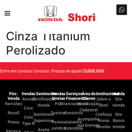
Cinza Titanium
Perolizado
Entre em Contato Conosco. Precisa de ajuda?
CLIQUE AQUI
Pós-
Vendas
Seminovos
Vendas
Serviços
Área do
Institucional
Honda
Venda
Diretas
Financeiros
Cliente
Accord
Certificados
Sobre a
Site
Revisões
PcD
Financiamento
Atualização
Honda
Shori
Honda
Civic
Cadastral
Recall
Taxistas
Consórcio
Seminovos
Conheça
Site
Civic
Acompanhe
Supernovo
nossa
Banco
Pneus
Pessoa
Garantia
Type R
sua Entrega
Gestão
Honda
Jurídica
Estendida
Avalie
Peças e