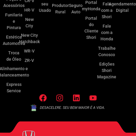
CR-V
Portal
seu
Fale
Agendamento
Acessórios
Produtor
Seguro
myHonda
HR-V
Usado
com a
Digital
Rural
Auto
Funilaria
Shori
Portal
New
e
do
City
Fale
Pintura
Cliente
com a
New City
Estética
Shori
Honda
Hatchback
Automotiva
Trabalhe
WR-V
Troca
Conosco
de Óleo
ZR-V
Edições
Alinhamento e
Shori
Balanceamento
Magazine
Express
Service