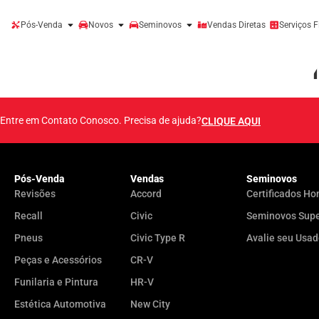
Pós-Venda
Novos
Seminovos
Vendas Diretas
Serviços F
Preto Cristal Pero
Entre em Contato Conosco. Precisa de ajuda?
CLIQUE AQUI
Pós-Venda
Vendas
Seminovos
Revisões
Accord
Certificados Ho
Recall
Civic
Seminovos Sup
Pneus
Civic Type R
Avalie seu Usa
Peças e Acessórios
CR-V
Funilaria e Pintura
HR-V
Estética Automotiva
New City