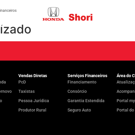
inanceiros
lizado
Vendas Diretas
Serviços Financeiros
Área do C
nda
PcD
Financiamento
Atualizaç
ernovo
Taxistas
Consórcio
Acompanh
do
Pessoa Jurídica
Garantia Estendida
Portal m
Produtor Rural
Seguro Auto
Portal do