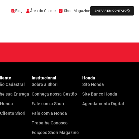
Blog
Área do Cliente
Shori Magazine
ENTRAR EM CONTATO
liente
Institucional
Honda
ão Cadastral
Sobre a Shori
Site Honda
e sua Entrega
Conheça nossa Gestão
Site Banco Honda
yHonda
Fale com a Shori
Agendamento Digital
 Cliente Shori
Fale com a Honda
Trabalhe Conosco
Edições Shori Magazine