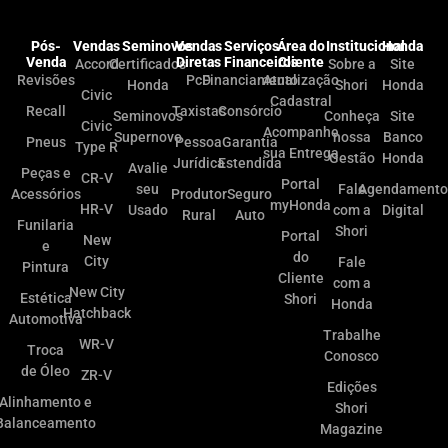
Pós-
Vendas
Seminovos
Vendas
Serviços
Área do
Institucional
Honda
Venda
Diretas
Financeiros
Cliente
Accord
Certificados
Sobre a
Site
Revisões
PcD
Financiamento
Atualização
Honda
Shori
Honda
Civic
Cadastral
Recall
Taxistas
Consórcio
Seminovos
Conheça
Site
Civic
Acompanhe
Supernovo
nossa
Banco
Pneus
Pessoa
Garantia
Type R
sua Entrega
Gestão
Honda
Jurídica
Estendida
Avalie
Peças e
CR-V
Portal
seu
Fale
Agendamento
Acessórios
Produtor
Seguro
myHonda
HR-V
Usado
com a
Digital
Rural
Auto
Funilaria
Shori
Portal
New
e
do
City
Fale
Pintura
Cliente
com a
New City
Estética
Shori
Honda
Hatchback
Automotiva
Trabalhe
WR-V
Troca
Conosco
de Óleo
ZR-V
Edições
Alinhamento e
Shori
Balanceamento
Magazine