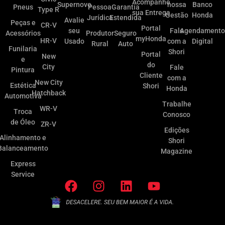
Acompanhe
Supernovo
nossa
Banco
Pneus
Pessoa
Garantia
Type R
sua Entrega
Gestão
Honda
Jurídica
Estendida
Avalie
Peças e
CR-V
Portal
seu
Fale
Agendamento
Acessórios
Produtor
Seguro
myHonda
HR-V
Usado
com a
Digital
Rural
Auto
Funilaria
Shori
Portal
New
e
do
City
Fale
Pintura
Cliente
com a
New City
Estética
Shori
Honda
Hatchback
Automotiva
Trabalhe
WR-V
Troca
Conosco
de Óleo
ZR-V
Edições
Alinhamento e
Shori
Balanceamento
Magazine
Express
Service