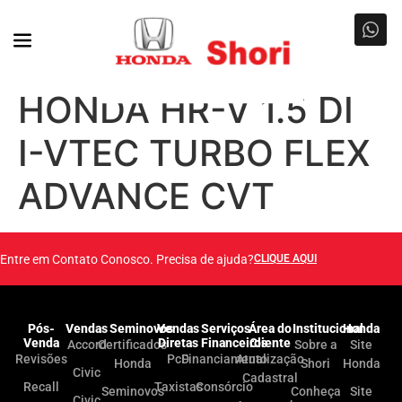
HONDA HR-V 1.5 DI
I-VTEC TURBO FLEX
ADVANCE CVT
Entre em Contato Conosco. Precisa de ajuda?
CLIQUE AQUI
Pós-
Vendas
Seminovos
Vendas
Serviços
Área do
Institucional
Honda
Venda
Diretas
Financeiros
Cliente
Accord
Certificados
Sobre a
Site
Revisões
PcD
Financiamento
Atualização
Honda
Shori
Honda
Civic
Cadastral
Recall
Taxistas
Consórcio
Seminovos
Conheça
Site
Civic