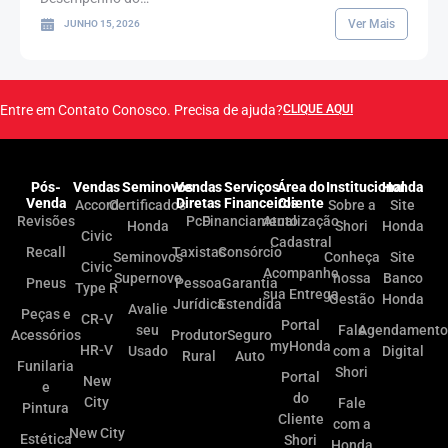
Ver Mais
JUNHO 15, 2026
Entre em Contato Conosco. Precisa de ajuda?
CLIQUE AQUI
Pós-
Vendas
Seminovos
Vendas
Serviços
Área do
Institucional
Honda
Venda
Diretas
Financeiros
Cliente
Accord
Certificados
Sobre a
Site
Revisões
PcD
Financiamento
Atualização
Honda
Shori
Honda
Civic
Cadastral
Recall
Taxistas
Consórcio
Seminovos
Conheça
Site
Civic
Acompanhe
Supernovo
nossa
Banco
Pneus
Pessoa
Garantia
Type R
sua Entrega
Gestão
Honda
Jurídica
Estendida
Avalie
Peças e
CR-V
Portal
seu
Fale
Agendamento
Acessórios
Produtor
Seguro
myHonda
HR-V
Usado
com a
Digital
Rural
Auto
Funilaria
Shori
Portal
New
e
do
City
Fale
Pintura
Cliente
com a
New City
Estética
Shori
Honda