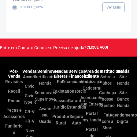
Ver Mais
JUNHO 15, 2026
Entre em Contato Conosco. Precisa de ajuda?
CLIQUE AQUI
Pós-
Vendas
Seminovos
Vendas
Serviços
Área do
Institucional
Honda
Venda
Diretas
Financeiros
Cliente
Accord
Certificados
Sobre a
Site
Revisões
PcD
Financiamento
Atualização
Honda
Shori
Honda
Civic
Cadastral
Recall
Taxistas
Consórcio
Seminovos
Conheça
Site
Civic
Acompanhe
Supernovo
nossa
Banco
Pneus
Pessoa
Garantia
Type R
sua Entrega
Gestão
Honda
Jurídica
Estendida
Avalie
Peças e
CR-V
Portal
seu
Fale
Agendamento
Acessórios
Produtor
Seguro
myHonda
HR-V
Usado
com a
Digital
Rural
Auto
Funilaria
Shori
Portal
New
e
do