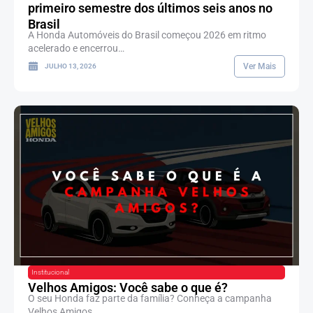
primeiro semestre dos últimos seis anos no
Brasil
A Honda Automóveis do Brasil começou 2026 em ritmo
acelerado e encerrou…
Ver Mais
JULHO 13, 2026
Institucional
Velhos Amigos: Você sabe o que é?
O seu Honda faz parte da família? Conheça a campanha
Velhos Amigos…