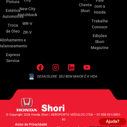
City
Fale
Pintura
Cliente
com a
New City
Estética
Shori
Honda
Hatchback
Automotiva
Trabalhe
WR-V
Troca
Conosco
de Óleo
ZR-V
Edições
Alinhamento e
Shori
Balanceamento
Magazine
Express
Service
© Copyright 2026 Honda Shori | AEROPORTO VEÍCULOS LTDA – 01.958.931/0001-
60
Aviso de Privacidade