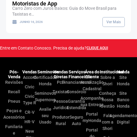
Motoristas de App
Carro Zero com Juros Baixos: Guia do Move Brasil para
Taxistas e…
Ver Mais
JUNHO 16, 2026
Entre em Contato Conosco. Precisa de ajuda?
CLIQUE AQUI
Pós-
Vendas
Seminovos
Vendas
Serviços
Área do
Institucional
Honda
Venda
Diretas
Financeiros
Cliente
Accord
Certificados
Sobre a
Site
Revisões
PcD
Financiamento
Atualização
Honda
Shori
Honda
Civic
Cadastral
Recall
Taxistas
Consórcio
Seminovos
Conheça
Site
Civic
Acompanhe
Supernovo
nossa
Banco
Pneus
Pessoa
Garantia
Type R
sua Entrega
Gestão
Honda
Jurídica
Estendida
Avalie
Peças e
CR-V
Portal
seu
Fale
Agendamento
Acessórios
Produtor
Seguro
myHonda
HR-V
Usado
com a
Digital
Rural
Auto
Funilaria
Shori
Portal
New
e
do