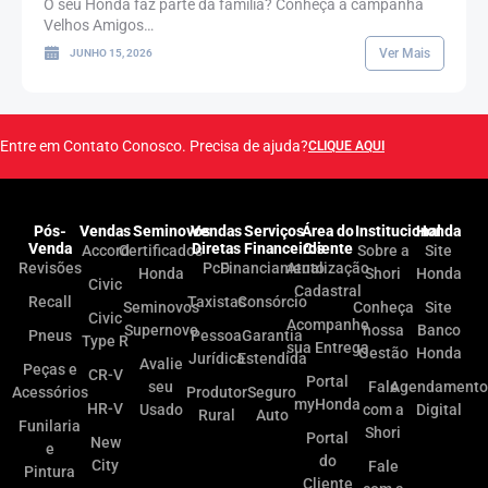
O seu Honda faz parte da família? Conheça a campanha
Velhos Amigos…
Ver Mais
JUNHO 15, 2026
Entre em Contato Conosco. Precisa de ajuda?
CLIQUE AQUI
Pós-
Vendas
Seminovos
Vendas
Serviços
Área do
Institucional
Honda
Venda
Diretas
Financeiros
Cliente
Accord
Certificados
Sobre a
Site
Revisões
PcD
Financiamento
Atualização
Honda
Shori
Honda
Civic
Cadastral
Recall
Taxistas
Consórcio
Seminovos
Conheça
Site
Civic
Acompanhe
Supernovo
nossa
Banco
Pneus
Pessoa
Garantia
Type R
sua Entrega
Gestão
Honda
Jurídica
Estendida
Avalie
Peças e
CR-V
Portal
seu
Fale
Agendamento
Acessórios
Produtor
Seguro
myHonda
HR-V
Usado
com a
Digital
Rural
Auto
Funilaria
Shori
Portal
New
e
do
City
Fale
Pintura
Cliente