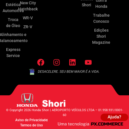
com a
New City
Estética
Shori
Honda
Hatchback
Automotiva
Trabalhe
WR-V
Troca
Conosco
de Óleo
ZR-V
Edições
Alinhamento e
Shori
Balanceamento
Magazine
Express
Service
© Copyright 2026 Honda Shori | AEROPORTO VEÍCULOS LTDA – 01.958.931/0001-
60
Aviso de Privacidade
Termos de Uso