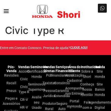
Civic Type R
Entre em Contato Conosco. Precisa de ajuda?
CLIQUE AQUI
Pós-
Vendas
Seminovos
Vendas
Serviços
Área do
Institucional
Honda
Venda
Diretas
Financeiros
Cliente
Accord
Certificados
Sobre a
Site
Revisões
PcD
Financiamento
Atualização
Honda
Shori
Honda
Civic
Cadastral
Recall
Taxistas
Consórcio
Seminovos
Conheça
Site
Civic
Acompanhe
Supernovo
nossa
Banco
Pneus
Pessoa
Garantia
Type R
sua Entrega
Gestão
Honda
Jurídica
Estendida
Avalie
Peças e
CR-V
Portal
seu
Fale
Agendamento
Acessórios
Produtor
Seguro
myHonda
HR-V
Usado
com a
Digital
Rural
Auto