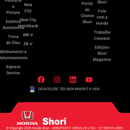
Funilaria
Shori
Portal
New
e
do
City
Fale
Pintura
Cliente
com a
New City
Estética
Shori
Honda
Hatchback
Automotiva
Trabalhe
WR-V
Troca
Conosco
de Óleo
ZR-V
Edições
Alinhamento e
Shori
Balanceamento
Magazine
Express
Service
© Copyright 2026 Honda Shori | AEROPORTO VEÍCULOS LTDA – 01.958.931/0001-