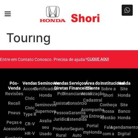
Touring
Entre em Contato Conosco. Precisa de ajuda?
CLIQUE AQUI
Pós-
Vendas
Seminovos
Vendas
Serviços
Área do
Institucional
Honda
Venda
Diretas
Financeiros
Cliente
Accord
Certificados
Sobre a
Site
Revisões
PcD
Financiamento
Atualização
Honda
Shori
Honda
Civic
Cadastral
Recall
Taxistas
Consórcio
Seminovos
Conheça
Site
Civic
Acompanhe
Supernovo
nossa
Banco
Pneus
Pessoa
Garantia
Type R
sua Entrega
Gestão
Honda
Jurídica
Estendida
Avalie
Peças e
CR-V
Portal
seu
Fale
Agendamento
Acessórios
Produtor
Seguro
myHonda
HR-V
Usado
com a
Digital
Rural
Auto