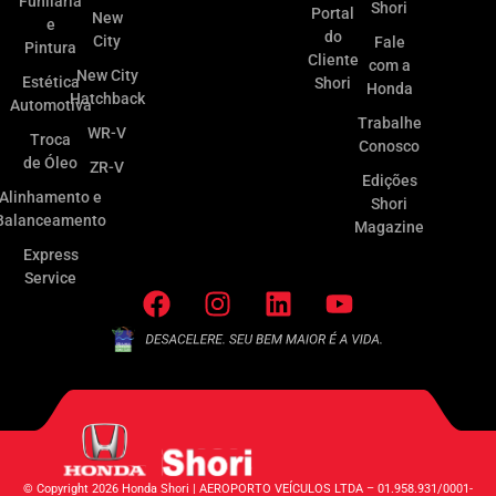
Funilaria
Shori
Portal
New
e
do
City
Fale
Pintura
Cliente
com a
New City
Estética
Shori
Honda
Hatchback
Automotiva
Trabalhe
WR-V
Troca
Conosco
de Óleo
ZR-V
Edições
Alinhamento e
Shori
Balanceamento
Magazine
Express
Service
© Copyright 2026 Honda Shori | AEROPORTO VEÍCULOS LTDA – 01.958.931/0001-