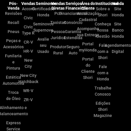
Pós-
Vendas
Seminovos
Vendas
Serviços
Área do
Institucional
Honda
Venda
Diretas
Financeiros
Cliente
Accord
Certificados
Sobre a
Site
Revisões
PcD
Financiamento
Atualização
Honda
Shori
Honda
Civic
Cadastral
Recall
Taxistas
Consórcio
Seminovos
Conheça
Site
Civic
Acompanhe
Supernovo
nossa
Banco
Pneus
Pessoa
Garantia
Type R
sua Entrega
Gestão
Honda
Jurídica
Estendida
Avalie
Peças e
CR-V
Portal
seu
Fale
Agendamento
Acessórios
Produtor
Seguro
myHonda
HR-V
Usado
com a
Digital
Rural
Auto
Funilaria
Shori
Portal
New
e
do
City
Fale
Pintura
Cliente
com a
New City
Estética
Shori
Honda
Hatchback
Automotiva
Trabalhe
WR-V
Troca
Conosco
de Óleo
ZR-V
Edições
Alinhamento e
Shori
Balanceamento
Magazine
Express
Service