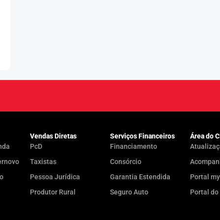
Vendas Diretas
Serviços Financeiros
Área do C
nda
PcD
Financiamento
Atualizaç
ernovo
Taxistas
Consórcio
Acompanh
do
Pessoa Jurídica
Garantia Estendida
Portal m
Produtor Rural
Seguro Auto
Portal do