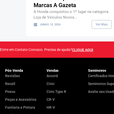
Marcas A Gazeta
A Honda conquistou o 1º lugar na categoria
Loja de Veículos Novos…
Ver Mais
JUNHO 12, 2026
Entre em Contato Conosco. Precisa de ajuda?
CLIQUE AQUI
Pós-Venda
Vendas
Seminovos
Revisões
Accord
Certificados Ho
Recall
Civic
Seminovos Sup
Pneus
Civic Type R
Avalie seu Usa
Peças e Acessórios
CR-V
Funilaria e Pintura
HR-V